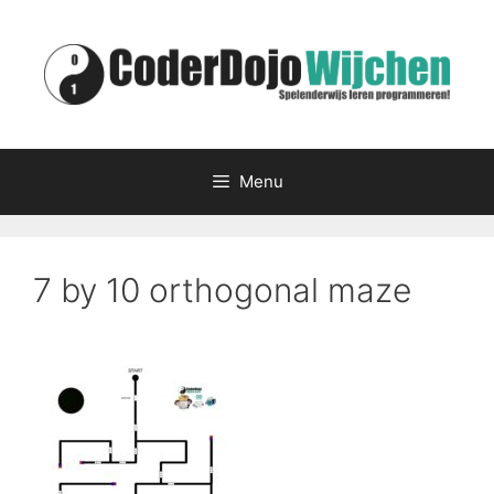
Ga
naar
de
inhoud
Menu
7 by 10 orthogonal maze