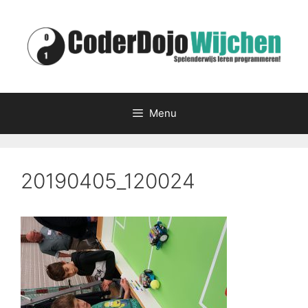
Ga
naar
de
inhoud
Menu
20190405_120024