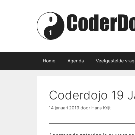
Ga
naar
de
inhoud
Home
Agenda
Veelgestelde vra
Coderdojo 19 J
14 januari 2019
door
Hans Krijt