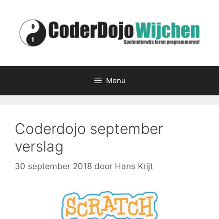
Ga
naar
de
inhoud
Menu
Coderdojo september
verslag
30 september 2018
door
Hans Krijt